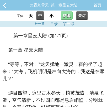
龙霸九霄天_第一章星云大陆
首页
大
中
小
护眼
关灯
字体：
上一章
目录
下一章
第一章星云大陆 (第1/1页)
第一章 星云大陆
“等等，不对！”龙天猛地一激灵，霍的坐了起
来：“大海，飞机明明是冲向大海的，我这是在哪
儿？”
游目四望，这里古木参天，植被茂盛，清泉飞
瀑，空气清新，不过四面都是悬岩峭壁，分明就