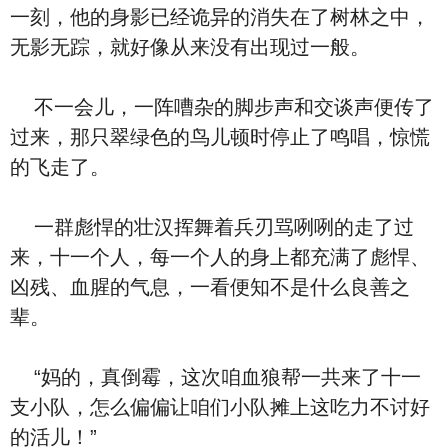
一刻，他的身影已经诡异的消失在了树林之中，
无影无踪，就好像从来没有出现过一般。
不一会儿，一阵嘈杂的脚步声和交谈声便传了
过来，那只翠绿色的鸟儿顿时停止了鸣唱，惊慌
的飞走了。
一群彪悍的壮汉挥舞着兵刃骂咧咧的走了过
来，十一个人，每一个人的身上都充满了彪悍、
凶残、血腥的气息，一看便知不是什么良善之
辈。
“妈的，真倒霉，这次咱血狼帮一共来了十一
支小队，怎么偏偏让咱们小队摊上这吃力不讨好
的活儿！”