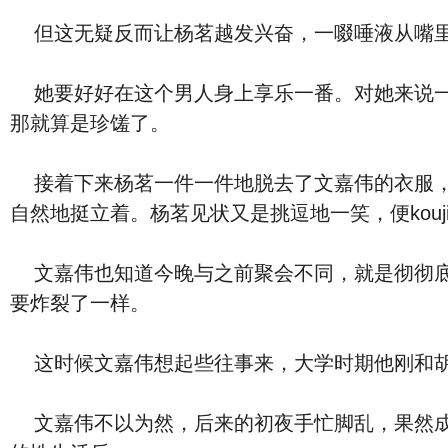
但这无疑反而让杨茗越发兴奋，一啜唾液从嘴里
她要好好在这个男人身上享乐一番。对她来说一
那就算是珍馐了。
接着下来杨茗一件一件地脱去了文嘉伟的衣服，灵
自然地挺立着。杨茗见状又是挑逗地一笑，便kouji
文嘉伟也知道今晚与之前聚会不同，就是彻彻底底对
要炸裂了一样。
这时候文嘉伟想起些往事来，大学时期他刚和胡倩在
文嘉伟不以为然，后来的初夜手忙脚乱，果然成