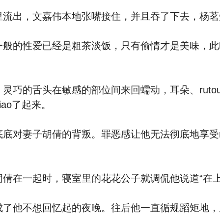
流出，文嘉伟本地张嘴接住，并且吞了下去，杨茗
般的性爱已经是粗茶淡饭，只有偷情才是美味，此
巧的舌头在敏感的部位间来回蠕动，耳朵、ruto
ao了起来。
妻子胡倩的背叛。罪恶感让他无法彻底地享受rou体
一起时，寝室里的花花公子就调侃他说道“在上三垒前
了他不想回忆起的夜晚。往后他一直循规蹈矩地，