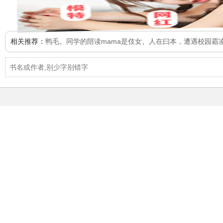
相关推荐：
鸭毛
、
同学的陪读mama是伎女
、
人在曰本，遭遇校园霸