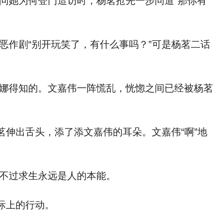
问她为何登门造访时，杨茗抢先一步问道“那你有
作剧“别开玩笑了，有什么事吗？”可是杨茗二话
娜得知的。文嘉伟一阵慌乱，恍惚之间已经被杨茗
伸出舌头，添了添文嘉伟的耳朵。文嘉伟“啊”地
不过求生永远是人的本能。
际上的行动。