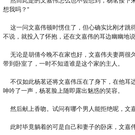
然而此是的文嘉伟怎么也不会想到，杨茗接下来
想我吗？”
这一问文嘉伟顿时愣住了，但心确实比刚才跳得
不说，就投入了怀抱，还在文嘉伟的耳边幽幽地说
无论是胡倩今晚不在家也好，文嘉伟夫妻两很久
带到卧室了，一时不知道谁是这个家的主人。
不仅如此杨茗还将文嘉伟压在了身下，在他耳边说
呻吟了一声，杨茗脸上随即露出魅惑的笑容。
然后献上香吻。试问有哪个男人能拒绝呢，文嘉
此时毕竟躺着的可是自己和妻子的卧床，文嘉伟