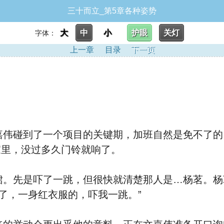
三十而立_第5章各种姿势
大
中
小
护眼
关灯
字体：
上一章
目录
下一页
伟碰到了一个项目的关键期，加班自然是免不了的
家里，没过多久门铃就响了。
。先是吓了一跳，但很快就清楚那人是…杨茗。杨
了，一身红衣服的，吓我一跳。”