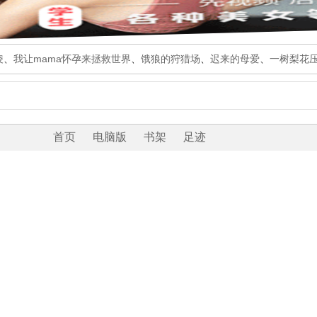
凌
、
我让mama怀孕来拯救世界
、
饿狼的狩猎场
、
迟来的母爱
、
一树梨花
首页
电脑版
书架
足迹