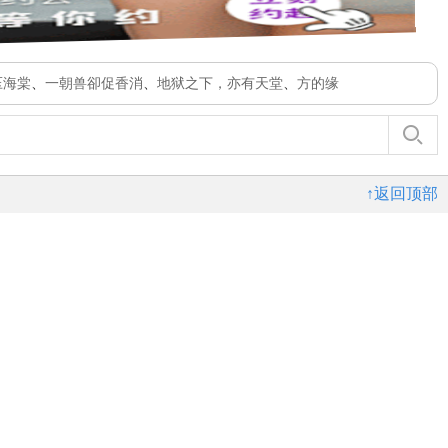
压海棠
、
一朝兽卻促香消
、
地狱之下，亦有天堂
、
方的缘
↑返回顶部