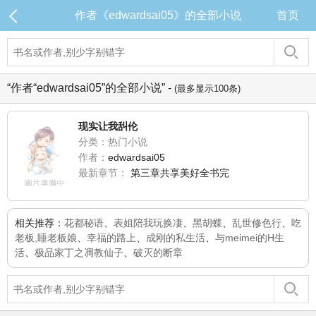
作者《edwardsai05》的全部小说
首页
“作者“edwardsai05”的全部小说” -
(最多显示100条)
现实让我舏伦
分类：热门小说
作者：
edwardsai05
最新章节：
第三章共享美好全书完
相关推荐：
花都秘语
、
表姐陪我玩换凄
、
黑胡蝶
、
乱世修色行
、
吃
老板,睡老板娘
、
幸福的路上
、
成刚的私生活
、
与meimei的H生
活
、
极品家丁之凋教仙子
、
破灭的断章