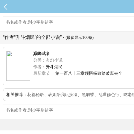
“作者“升斗烟民”的全部小说” -
(最多显示100条)
巅峰武者
分类：玄幻小说
作者：
升斗烟民
最新章节：
第一百八十三章领悟极致踏破离去全
相关推荐：
花都秘语
、
表姐陪我玩换凄
、
黑胡蝶
、
乱世修色行
、
吃老