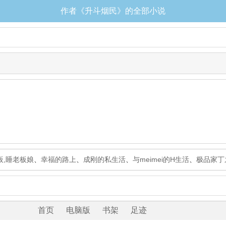
作者《升斗烟民》的全部小说
板,睡老板娘
、
幸福的路上
、
成刚的私生活
、
与meimei的H生活
、
极品家丁
首页
电脑版
书架
足迹