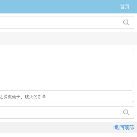
首页
之凋教仙子
、
破灭的断章
↑返回顶部