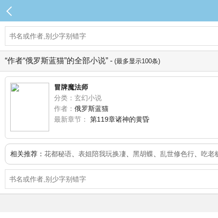
“作者“俄罗斯蓝猫”的全部小说” -
(最多显示100条)
冒牌魔法师
分类：玄幻小说
作者：
俄罗斯蓝猫
最新章节：
第119章诸神的黄昏
相关推荐：
花都秘语
、
表姐陪我玩换凄
、
黑胡蝶
、
乱世修色行
、
吃老