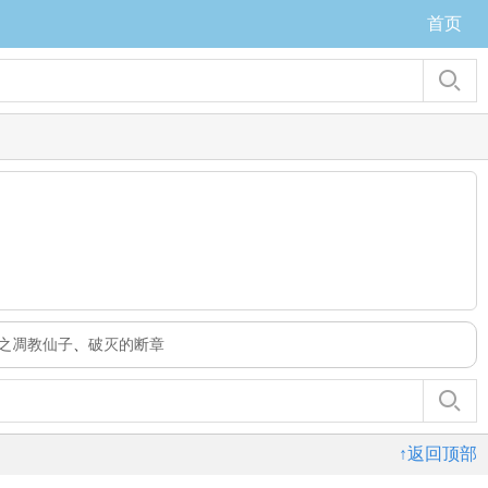
首页
之凋教仙子
、
破灭的断章
↑返回顶部