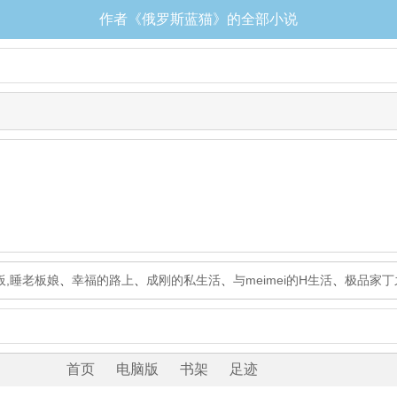
作者《俄罗斯蓝猫》的全部小说
板,睡老板娘
、
幸福的路上
、
成刚的私生活
、
与meimei的H生活
、
极品家丁
首页
电脑版
书架
足迹